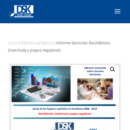
Inicio
/
Biblioteca
/
Básico
/ Informe Sectorial: Bachillerato
(matrícula y pagos regulares)