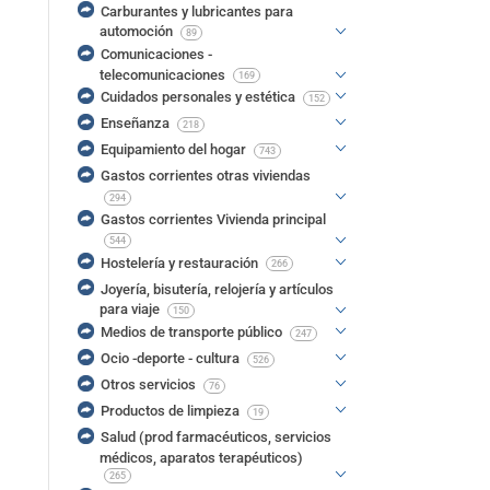
Carburantes y lubricantes para
automoción
89
Comunicaciones -
telecomunicaciones
169
Cuidados personales y estética
152
Enseñanza
218
Equipamiento del hogar
743
Gastos corrientes otras viviendas
294
Gastos corrientes Vivienda principal
544
Hostelería y restauración
266
Joyería, bisutería, relojería y artículos
para viaje
150
Medios de transporte público
247
Ocio -deporte - cultura
526
Otros servicios
76
Productos de limpieza
19
Salud (prod farmacéuticos, servicios
médicos, aparatos terapéuticos)
265