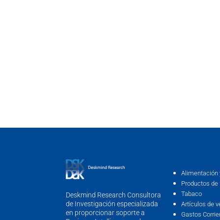
Alimentación 
Productos de 
Tabaco
Deskmind Research Consultora
de Investigación especializada
Artículos de v
en proporcionar soporte a
Gastos Corrie