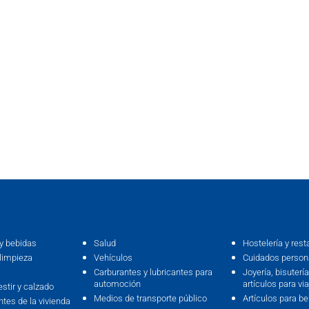
y bebidas
Salud
Hostelería y rest
limpieza
Vehículos
Cuidados persona
Carburantes y lubricantes para
Joyería, bisutería,
automoción
artículos para via
estir y calzado
Medios de transporte público
Artículos para b
ntes de la vivienda