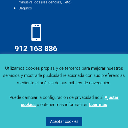
minusválidos (residencias, …etc)
Seguros
912 163 886
info@deskmind.es
Utilizamos cookies propias y de terceros para mejorar nuestros
servicios y mostrarle publicidad relacionada con sus preferencias
mediante el análisis de sus hábitos de navegación.
Puede cambiar la configuración de privacidad aquí:
Ajustar
cookies
u obtener más información:
Leer más
Sector Trends - Deskmind Research © 2019. Todos los
derechos reservados |
Política de Privacidad
|
Aviso Legal
|
Aceptar cookies
Política de Cookies
© Diseñado por
Lapizmente