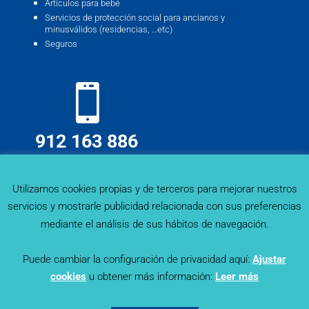
Artículos para bebé
Servicios de protección social para ancianos y
minusválidos (residencias, …etc)
Seguros
912 163 886
info@deskmind.es
Utilizamos cookies propias y de terceros para mejorar nuestros
servicios y mostrarle publicidad relacionada con sus preferencias
mediante el análisis de sus hábitos de navegación.
Puede cambiar la configuración de privacidad aquí:
Ajustar
cookies
u obtener más información:
Leer más
Sector Trends - Deskmind Research © 2019. Todos los
derechos reservados |
Política de Privacidad
|
Aviso Legal
|