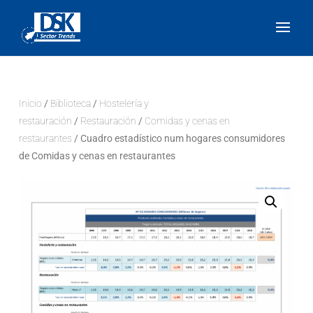
Inicio
/
Biblioteca
/
Hostelería y
restauración
/
Restauración
/
Comidas y cenas en
restaurantes
/ Cuadro estadístico num hogares consumidores
de Comidas y cenas en restaurantes