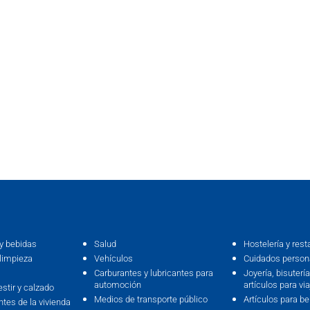
y bebidas
Salud
Hostelería y rest
limpieza
Vehículos
Cuidados persona
Carburantes y lubricantes para
Joyería, bisutería,
automoción
artículos para via
estir y calzado
Medios de transporte público
Artículos para b
ntes de la vivienda