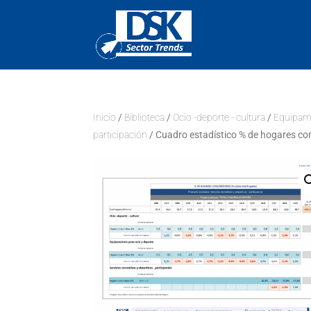
Inicio
/
Biblioteca
/
Ocio -deporte - cultura
/
Equipami
participación
/ Cuadro estadístico % de hogares con