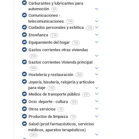
Carburantes y lubricantes para
automoción
89
Comunicaciones -
telecomunicaciones
169
Cuidados personales y estética
152
Enseñanza
218
Equipamiento del hogar
743
Gastos corrientes otras viviendas
294
Gastos corrientes Vivienda principal
544
Hostelería y restauración
266
Joyería, bisutería, relojería y artículos
para viaje
150
Medios de transporte público
247
Ocio -deporte - cultura
526
Otros servicios
76
Productos de limpieza
19
Salud (prod farmacéuticos, servicios
médicos, aparatos terapéuticos)
265