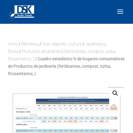
Inicio
/
Biblioteca
/
Ocio -deporte - cultura
/
Jardinería y
flores
/
Productos de jardinería (fertilizantes, compost, turba,
fitosanitarios, )
/ Cuadro estadístico % de hogares consumidores
de Productos de jardinería (fertilizantes, compost, turba,
fitosanitarios, )