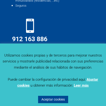
minusválidos (residencias, …etc)
Seguros
912 163 886
info@deskmind.es
Utilizamos cookies propias y de terceros para mejorar nuestros
servicios y mostrarle publicidad relacionada con sus preferencias
mediante el análisis de sus hábitos de navegación.
Puede cambiar la configuración de privacidad aquí:
Ajustar
cookies
u obtener más información:
Leer más
Sector Trends - Deskmind Research © 2019. Todos los
derechos reservados |
Política de Privacidad
|
Aviso Legal
|
Aceptar cookies
Política de Cookies
© Diseñado por
Lapizmente